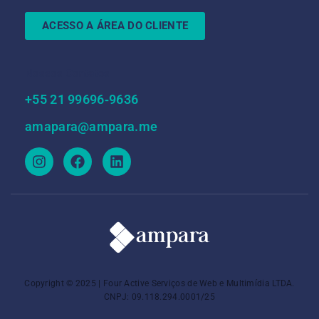
ACESSO A ÁREA DO CLIENTE
Nossos Contatos
‪+55 21 99696‑9636‬
amapara@ampara.me
Copyright © 2025 | Four Active Serviços de Web e Multimídia LTDA.
CNPJ: 09.118.294.0001/25